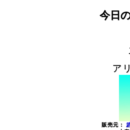
今日
ア
販売元：