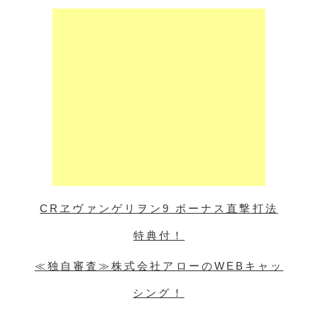
CRヱヴァンゲリヲン9 ボーナス直撃打法
特典付！
≪独自審査≫株式会社アローのWEBキャッ
シング！