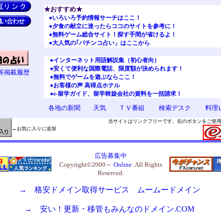
★おすすめ★
●いろいろ予約情報サーチはここ！
●夕食の献立に迷ったらココのサイトを参考に！
●無料ゲーム総合サイト！探す手間が省けるよ！
●大人気の｢パチンコ占い」はここから
●インターネット用語解説集（初心者向）
●安くて便利な国際電話、限度額が決められます！
等掲載履歴
●無料でゲームを遊ぶならここ！
●
お客様の声 高得点ホテル
●
e-留学ガイド、留学斡旋会社の資料を一括請求！
各地の新聞
天気
ＴＶ番組
検索デスク
料理
当サイトはリンクフリーです。右のボタンをご使
←
お気に入りに追加
広告募集中
Copyright©2000～
Online
.All Rights
Reserved.
→ 格安ドメイン取得サービス ムームードメイン
→ 安い！更新・移管もみんなのドメイン.COM